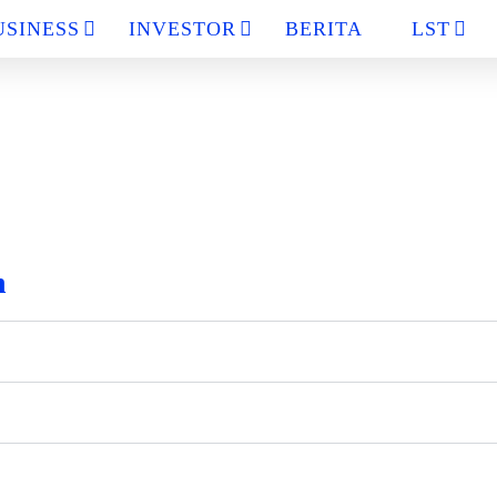
USINESS
INVESTOR
BERITA
LST
n