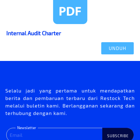
Internal Audit Charter
UNDUH
Selalu jadi yang pertama untuk mendapatkan
berita dan pembaruan terbaru dari Restock Tech
melalui buletin kami. Berlangganan sekarang dan
terhubung dengan kami.
Newsletter
SUBSCRIBE